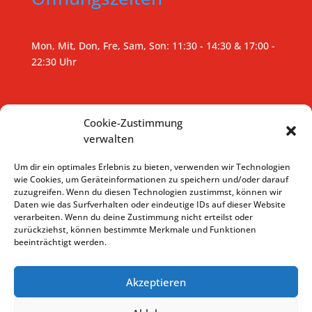
Mon, Mit, Don, Fre, Sam, Son: 11:30 - 14:30 & 17:00 -
22:30 Uhr
Cookie-Zustimmung
Kontakt.
☎︎ 08105 7732467
verwalten
Um dir ein optimales Erlebnis zu bieten, verwenden wir Technologien
info@maharaja-gilching.de
wie Cookies, um Geräteinformationen zu speichern und/oder darauf
zuzugreifen. Wenn du diesen Technologien zustimmst, können wir
Daten wie das Surfverhalten oder eindeutige IDs auf dieser Website
verarbeiten. Wenn du deine Zustimmung nicht erteilst oder
zurückziehst, können bestimmte Merkmale und Funktionen
beeinträchtigt werden.
Akzeptieren
Start
Lieferservice
Speisekarte
Bilder
Indische Küche
Tischreservierung
Anfahrt