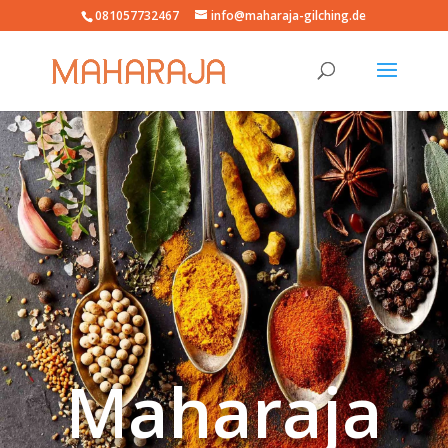
081057732467
info@maharaja-gilching.de
Maharaja